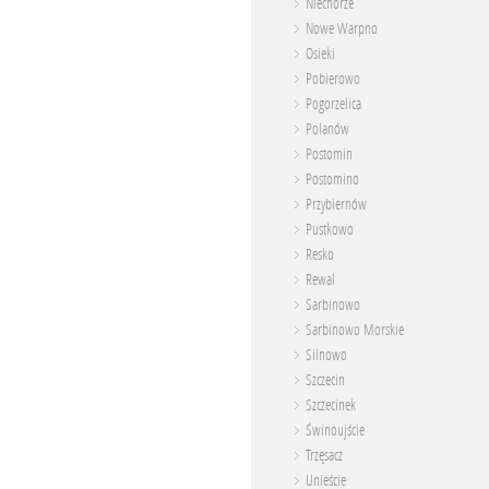
Niechorze
Nowe Warpno
Osieki
Pobierowo
Pogorzelica
Polanów
Postomin
Postomino
Przybiernów
Pustkowo
Resko
Rewal
Sarbinowo
Sarbinowo Morskie
Silnowo
Szczecin
Szczecinek
Świnoujście
Trzęsacz
Unieście