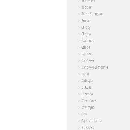
Biesiekierz
Bobolin
Borne Sulinowo
Brojce
Chłopy
Chojna
Czaplinek
Człopa
Darłowo
Darłówko
Darłówko Zachodnie
Dąbki
Dobrzyca
Drawno
Dziwnów
Dziwnówek
Dźwirzyno
Gąski
Gąski / Latarnia
Grzybowo