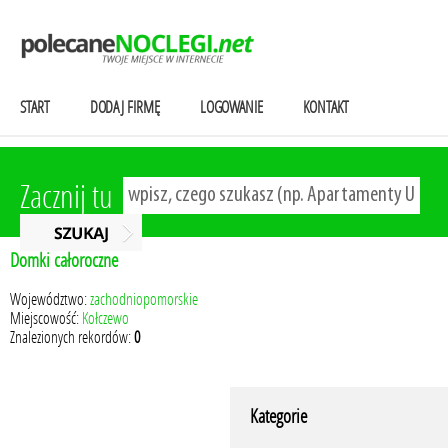
START
DODAJ FIRMĘ
LOGOWANIE
KONTAKT
Zacznij tu
Domki całoroczne
Województwo:
zachodniopomorskie
Miejscowość:
Kołczewo
Znalezionych rekordów:
0
Kategorie