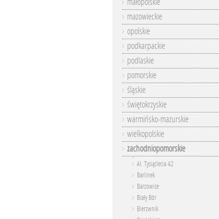
małopolskie
mazowieckie
opolskie
podkarpackie
podlaskie
pomorskie
śląskie
świętokrzyskie
warmińsko-mazurskie
wielkopolskie
zachodniopomorskie
Al. Tysiąclecia 42
Barlinek
Barzowice
Biały Bór
Bierzwnik