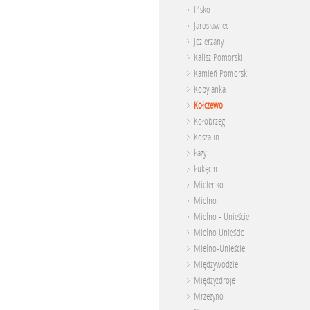
Ińsko
Jarosławiec
Jezierzany
Kalisz Pomorski
Kamień Pomorski
Kobylanka
Kołczewo
Kołobrzeg
Koszalin
Łazy
Łukęcin
Mielenko
Mielno
Mielno - Unieście
Mielno Unieście
Mielno-Unieście
Międzywodzie
Międzyzdroje
Mrzeżyno