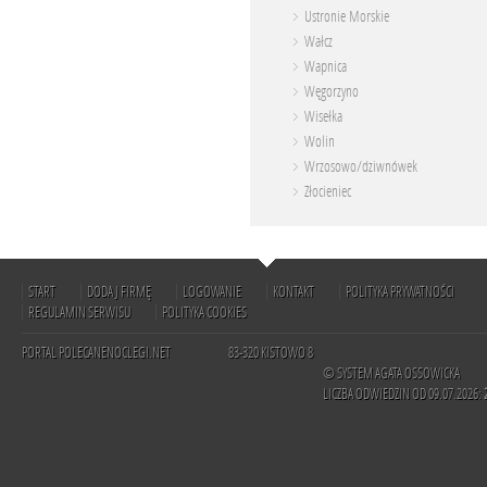
Ustronie Morskie
Wałcz
Wapnica
Węgorzyno
Wisełka
Wolin
Wrzosowo/dziwnówek
Złocieniec
START
DODAJ FIRMĘ
LOGOWANIE
KONTAKT
POLITYKA PRYWATNOŚCI
REGULAMIN SERWISU
POLITYKA COOKIES
PORTAL POLECANENOCLEGI.NET
83-320 KISTOWO 8
© SYSTEM AGATA OSSOWICKA
LICZBA ODWIEDZIN OD 09.07.2026: