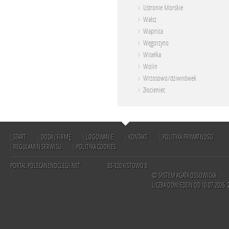
Ustronie Morskie
Wałcz
Wapnica
Węgorzyno
Wisełka
Wolin
Wrzosowo/dziwnówek
Złocieniec
START
DODAJ FIRMĘ
LOGOWANIE
KONTAKT
POLITYKA PRYWATNOŚCI
REGULAMIN SERWISU
POLITYKA COOKIES
PORTAL POLECANENOCLEGI.NET
83-320 KISTOWO 8
© SYSTEM AGATA OSSOWICKA
LICZBA ODWIEDZIN OD 10.07.2026: