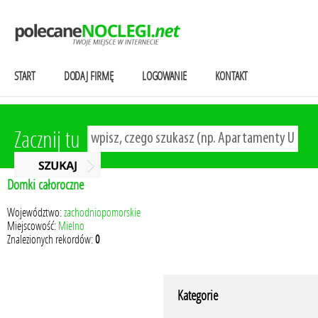
START
DODAJ FIRMĘ
LOGOWANIE
KONTAKT
Zacznij tu
Domki całoroczne
Województwo:
zachodniopomorskie
Miejscowość:
Mielno
Znalezionych rekordów:
0
Kategorie