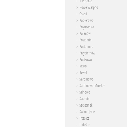
Niechorze
Nowe Warpno
Osieki
Pobierowo
Pogorzelica
Polanów
Postomin
Postomino
Przybiernów
Pustkowo
Resko
Rewal
Sarbinowo
Sarbinowo Morskie
Silnowo
Szczecin
Szczecinek
Świnoujście
Trzęsacz
Unieście