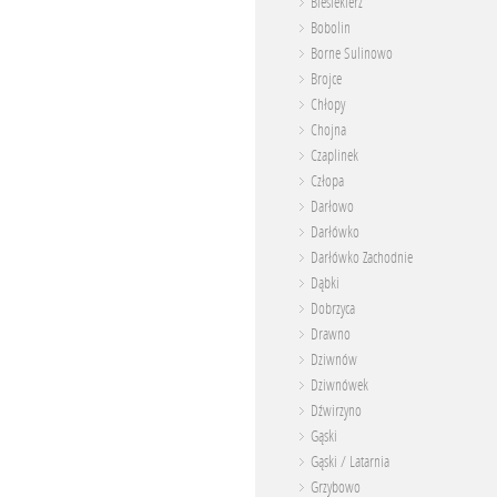
Biesiekierz
Bobolin
Borne Sulinowo
Brojce
Chłopy
Chojna
Czaplinek
Człopa
Darłowo
Darłówko
Darłówko Zachodnie
Dąbki
Dobrzyca
Drawno
Dziwnów
Dziwnówek
Dźwirzyno
Gąski
Gąski / Latarnia
Grzybowo