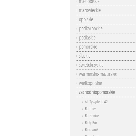
małopolskie
mazowieckie
opolskie
podkarpackie
podlaskie
pomorskie
śląskie
świętokrzyskie
warmińsko-mazurskie
wielkopolskie
zachodniopomorskie
Al. Tysiąclecia 42
Barlinek
Barzowice
Biały Bór
Bierzwnik