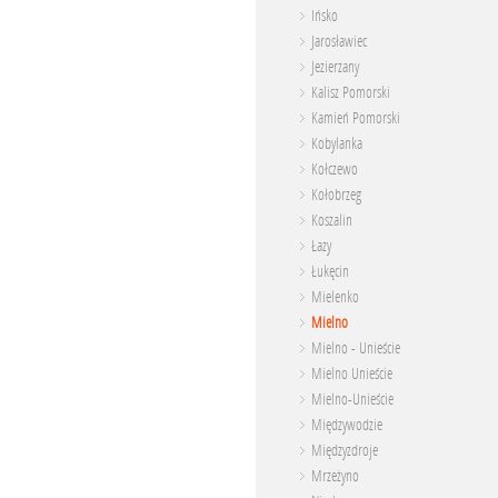
Ińsko
Jarosławiec
Jezierzany
Kalisz Pomorski
Kamień Pomorski
Kobylanka
Kołczewo
Kołobrzeg
Koszalin
Łazy
Łukęcin
Mielenko
Mielno
Mielno - Unieście
Mielno Unieście
Mielno-Unieście
Międzywodzie
Międzyzdroje
Mrzeżyno