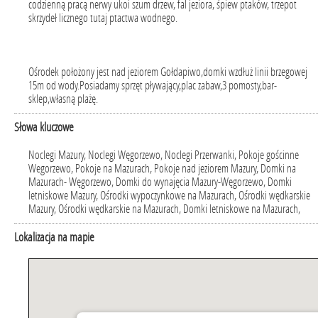
codzienną pracą nerwy ukoi szum drzew, fal jeziora, śpiew ptaków, trzepot
skrzydeł licznego tutaj ptactwa wodnego.
Ośrodek położony jest nad jeziorem Gołdapiwo,domki wzdłuż linii brzegowej
15m od wody.Posiadamy sprzęt pływający,plac zabaw,3 pomosty,bar-
sklep,własną plażę.
Słowa kluczowe
Noclegi Mazury, Noclegi Węgorzewo, Noclegi Przerwanki, Pokoje gościnne
Wegorzewo, Pokoje na Mazurach, Pokoje nad jeziorem Mazury, Domki na
Mazurach- Węgorzewo, Domki do wynajęcia Mazury-Węgorzewo, Domki
letniskowe Mazury, Ośrodki wypoczynkowe na Mazurach, Ośrodki wędkarskie
Mazury, Ośrodki wędkarskie na Mazurach, Domki letniskowe na Mazurach,
Lokalizacja na mapie