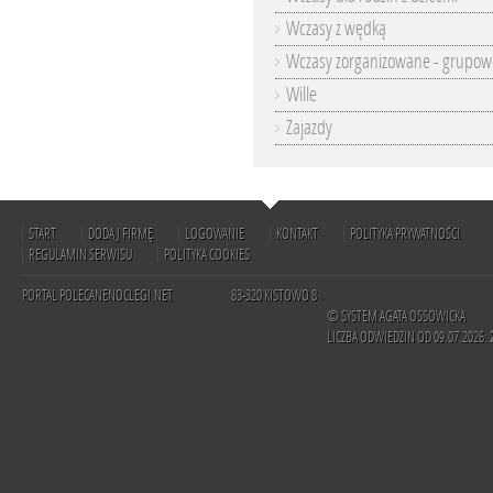
Wczasy z wędką
Wczasy zorganizowane - grupow
Wille
Zajazdy
START
DODAJ FIRMĘ
LOGOWANIE
KONTAKT
POLITYKA PRYWATNOŚCI
REGULAMIN SERWISU
POLITYKA COOKIES
PORTAL POLECANENOCLEGI.NET
83-320 KISTOWO 8
© SYSTEM AGATA OSSOWICKA
LICZBA ODWIEDZIN OD 09.07.2026: