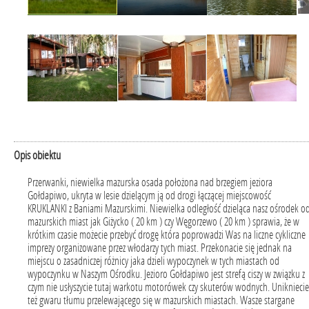
Opis obiektu
Przerwanki, niewielka mazurska osada położona nad brzegiem jeziora
Gołdapiwo, ukryta w lesie dzielącym ją od drogi łączącej miejscowość
KRUKLANKI z Baniami Mazurskimi. Niewielka odległość dzieląca nasz ośrodek o
mazurskich miast jak Giżycko ( 20 km ) czy Węgorzewo ( 20 km ) sprawia, że w
krótkim czasie możecie przebyć drogę która poprowadzi Was na liczne cykliczne
imprezy organizowane przez włodarzy tych miast. Przekonacie się jednak na
miejscu o zasadniczej różnicy jaka dzieli wypoczynek w tych miastach od
wypoczynku w Naszym Ośrodku. Jezioro Gołdapiwo jest strefą ciszy w związku z
czym nie usłyszycie tutaj warkotu motorówek czy skuterów wodnych. Unikniecie
też gwaru tłumu przelewającego się w mazurskich miastach. Wasze stargane