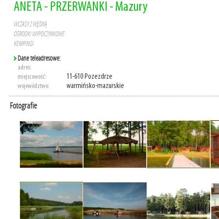
ANETA - PRZERWANKI - Mazury
WCZASY Z WĘDKĄ
OŚRODKI WYPOCZYNKOWE
KEMPINGI
Dane teleadresowe:
adres:
11-610 Pozezdrze
miejscowość:
warmińsko-mazurskie
województwo:
Fotografie