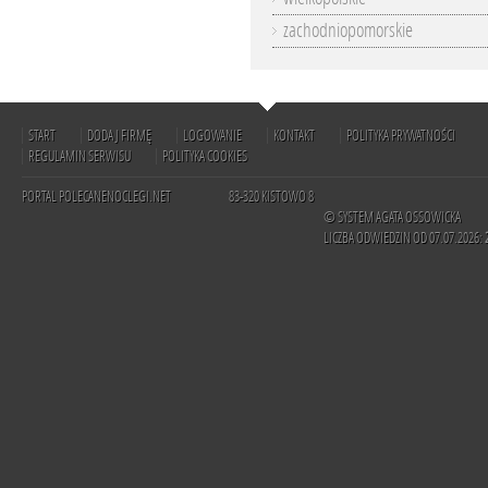
zachodniopomorskie
START
DODAJ FIRMĘ
LOGOWANIE
KONTAKT
POLITYKA PRYWATNOŚCI
REGULAMIN SERWISU
POLITYKA COOKIES
PORTAL POLECANENOCLEGI.NET
83-320 KISTOWO 8
© SYSTEM AGATA OSSOWICKA
LICZBA ODWIEDZIN OD 07.07.2026: