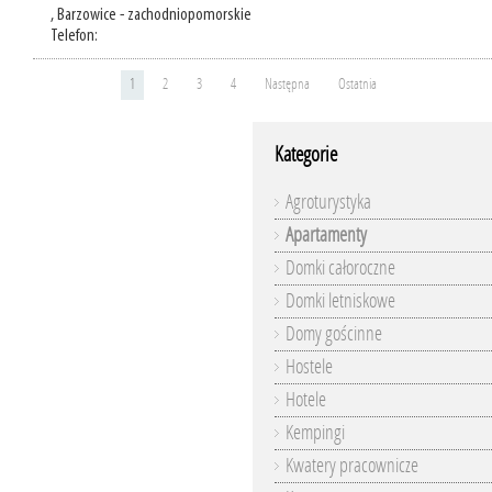
, Barzowice - zachodniopomorskie
Telefon:
1
2
3
4
Następna
Ostatnia
Kategorie
Agroturystyka
Apartamenty
Domki całoroczne
Domki letniskowe
Domy gościnne
Hostele
Hotele
Kempingi
Kwatery pracownicze