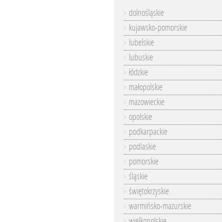
dolnośląskie
kujawsko-pomorskie
lubelskie
lubuskie
łódzkie
małopolskie
mazowieckie
opolskie
podkarpackie
podlaskie
pomorskie
śląskie
świętokrzyskie
warmińsko-mazurskie
wielkopolskie