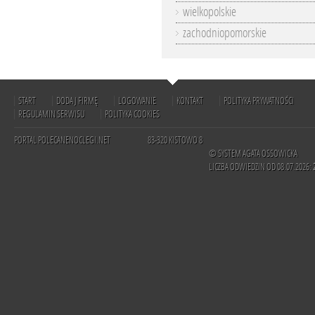
wielkopolskie
zachodniopomorskie
START
DODAJ FIRMĘ
LOGOWANIE
KONTAKT
POLITYKA PRYWATNOŚCI
REGULAMIN SERWISU
POLITYKA COOKIES
PORTAL POLECANENOCLEGI.NET
83-320 KISTOWO 8
© SYSTEM AGATA OSSOWICKA
LICZBA ODWIEDZIN OD 08.07.2026: