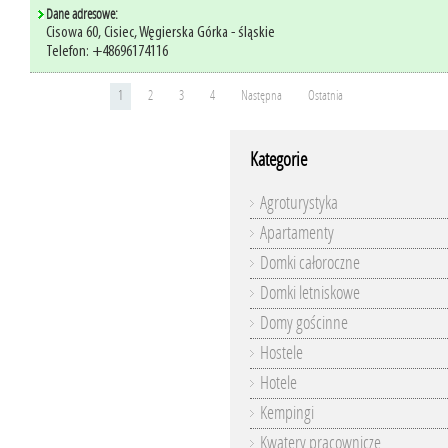
Dane adresowe:
Cisowa 60, Cisiec, Węgierska Górka - śląskie
Telefon: +48696174116
1
2
3
4
Następna
Ostatnia
Kategorie
Agroturystyka
Apartamenty
Domki całoroczne
Domki letniskowe
Domy gościnne
Hostele
Hotele
Kempingi
Kwatery pracownicze