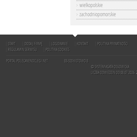
wielkopolskie
zachodniopomorskie
START
DODAJ FIRMĘ
LOGOWANIE
KONTAKT
POLITYKA PRYWATNOŚCI
REGULAMIN SERWISU
POLITYKA COOKIES
PORTAL POLECANENOCLEGI.NET
83-320 KISTOWO 8
© SYSTEM AGATA OSSOWICKA
LICZBA ODWIEDZIN OD 08.07.2026: