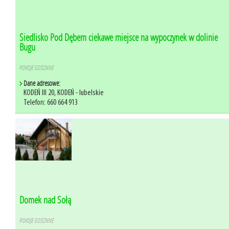
Siedlisko Pod Dębem ciekawe miejsce na wypoczynek w dolinie
Bugu
POKOJE GOŚCINNE
Dane adresowe:
KODEŃ III 20, KODEŃ - lubelskie
Telefon: 660 664 913
Domek nad Sołą
POKOJE GOŚCINNE