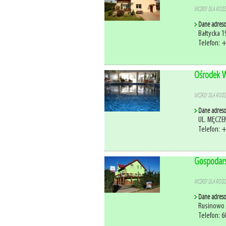
WCZASY DLA RODZI
Dane adres
Bałtycka 
Telefon: 
Ośrodek W
WCZASY DLA RODZI
Dane adres
UL. MĘCZE
Telefon: 
Gospodars
WCZASY DLA RODZI
Dane adres
Rusinowo 
Telefon: 6