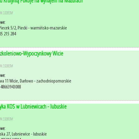
 Krutynią Pokoje na wynajem na Mazurach
N Z DZIEĆMI
owe:
Piecek 5/2, Piecki - warmińsko-mazurskie
05 215 284
zkoleniowo-Wypoczynkowy Wicie
N Z DZIEĆMI
owe:
owa 11 Wicie, Darłowo - zachodniopomorskie
+48663943088
tyka KOS w Lubniewicach - lubuskie
N Z DZIEĆMI
owe:
ka 27, Lubniewice - lubuskie