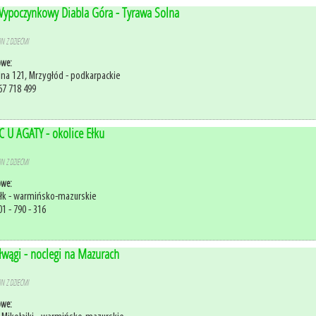
ypoczynkowy Diabla Góra - Tyrawa Solna
N Z DZIEĆMI
owe:
lna 121, Mrzygłód - podkarpackie
67 718 499
 U AGATY - okolice Ełku
N Z DZIEĆMI
owe:
Ełk - warmińsko-mazurskie
1 - 790 - 316
łwągi - noclegi na Mazurach
N Z DZIEĆMI
owe: