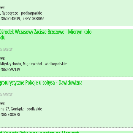
owe:
, Rybotycze - podkarpackie
+48607140419, +48510388066
Ośrodek Wczasowy Zacisze Brzozowe - Mierzyn koło
odu
N Z DZIEĆMI
owe:
/Międzychodu, Międzychód - wielkopolskie
+48602592139
roturystyczne Pokoje u sołtysa - Dawidowizna
N Z DZIEĆMI
owe:
na 27, Goniądz - podlaskie
+48857380378