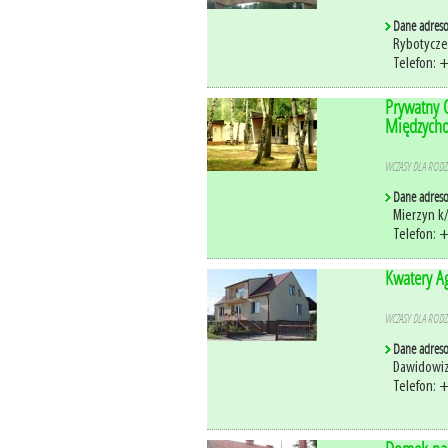
Dane adres
Rybotycze
Telefon: 
Prywatny 
Międzych
WCZASY DLA RODZI
Dane adres
Mierzyn k
Telefon: 
Kwatery Ag
WCZASY DLA RODZI
Dane adres
Dawidowiz
Telefon: 