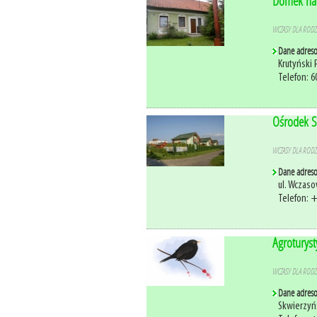
Domek nad
WCZASY DLA RODZI
Dane adres
Krutyński 
Telefon: 6
Ośrodek S
WCZASY DLA RODZI
Dane adres
ul. Wczas
Telefon: 
Agroturys
WCZASY DLA RODZI
Dane adres
Skwierzyńs