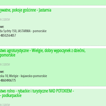
ywatne, pokoje gościnne - Jastarnia
N Z DZIEĆMI
owe:
da Sychty 150, JASTARNIA - pomorskie
+48502564057
two agroturystyczne - Wielgie, dobry wypoczynek z dziećmi,
-pomorskie
N Z DZIEĆMI
owe:
wska 10, Wielgie - kujawsko-pomorskie
+48604906775
two rolno - rybackie i turystyczne NAD POTOKIEM -
 - podkarpackie
N Z DZIEĆMI