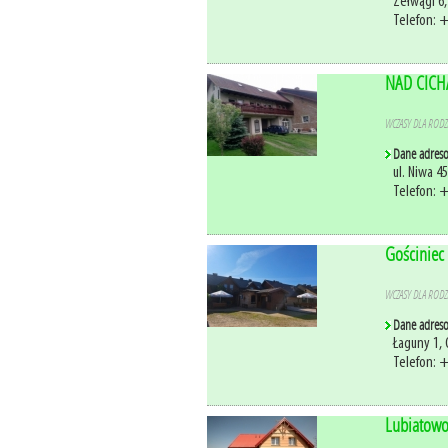
Zełwągi 6,
Telefon: 
NAD CICHĄ
WCZASY DLA RODZI
Dane adres
ul. Niwa 4
Telefon: 
Gościniec
WCZASY DLA RODZI
Dane adres
Łaguny 1,
Telefon: 
Lubiatow