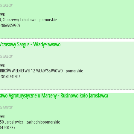
N Z DZIEĆMI
owe:
19, Choczewo, Lubiatowo - pomorskie
+48695059309
czasowy Sargus - Władysławowo
N Z DZIEĆMI
owe:
NNIKÓW WIELKIEJ WSI 12, WŁADYSŁAWOWO - pomorskie
+48586741467
two Agroturystyczne u Marzeny - Rusinowo koło Jarosławca
N Z DZIEĆMI
owe:
50, Jarosławiec - zachodniopomorskie
04 900 337