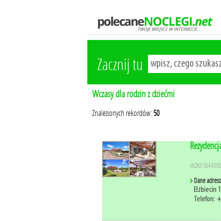
Zacznij tu
Wczasy dla rodzin z dziećmi
Znalezionych rekordów:
50
Rezydencja
WCZASY DLA RODZI
Dane adres
Elżbiecin 
Telefon: 