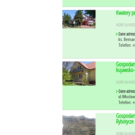
Kwatery pr
WCZASY DLA RODZI
Dane adres
ks. Bernar
Telefon: 
Gospodars
kujawsko
WCZASY DLA RODZI
Dane adres
ul.Włocła
Telefon: 
Gospodars
Rybotycze
WCZASY DLA RODZI