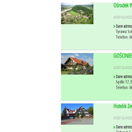
Ośrodek W
WCZASY DLA RODZI
Dane adres
Tyrawa So
Telefon: 6
GOŚCINIEC
WCZASY DLA RODZI
Dane adres
Sędki 17, 
Telefon: 60
Hotelik Ze
WCZASY DLA RODZI
Dane adres