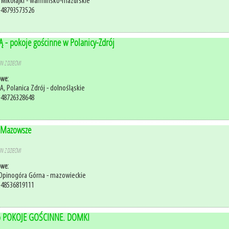
 Mikołajki - warmińsko-mazurskie
+48793573526
 - pokoje gościnne w Polanicy-Zdrój
N Z DZIEĆMI
owe:
5A, Polanica Zdrój - dolnośląskie
+48726328648
 Mazowsze
N Z DZIEĆMI
owe:
 Opinogóra Górna - mazowieckie
+48536819111
o POKOJE GOŚCINNE. DOMKI