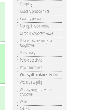
Kempingi
Kwatery pracownicze
Kwatery prywatne
Noclegi i jazda konna
Ośrodki Wypoczynkowe
Pałace, Dwory, miejsca
zabytkowe
Pensjonaty
Pokoje gościnne
Pola namiotowe
Wczasy dla rodzin z dziećmi
Wczasy z wędką
Wczasy zorganizowane -
grupowe
Wille
Zajazdy