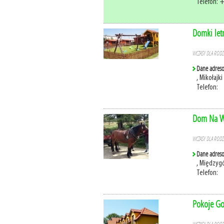
Telefon: 
Domki let
WCZASY DLA RODZI
Dane adres
, Mikołajk
Telefon:
Dom Na W
WCZASY DLA RODZI
Dane adres
, Międzygó
Telefon:
Pokoje Go