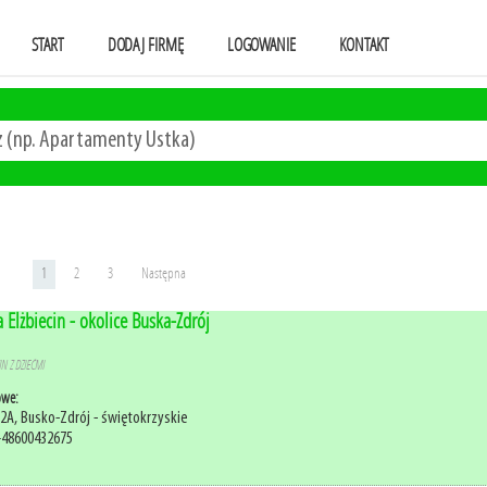
START
DODAJ FIRMĘ
LOGOWANIE
KONTAKT
1
2
3
Następna
 Elżbiecin - okolice Buska-Zdrój
N Z DZIEĆMI
owe:
12A, Busko-Zdrój - świętokrzyskie
+48600432675