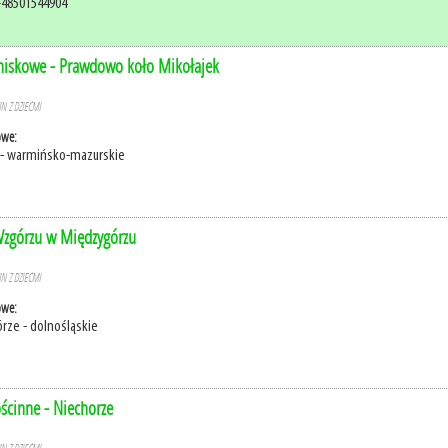
+48501544904
niskowe - Prawdowo koło Mikołajek
N Z DZIEĆMI
owe:
i - warmińsko-mazurskie
zgórzu w Międzygórzu
N Z DZIEĆMI
owe:
rze - dolnośląskie
ścinne - Niechorze