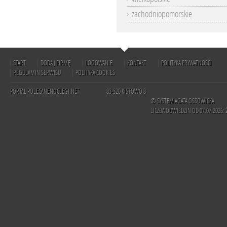
zachodniopomorskie
START
DODAJ FIRMĘ
LOGOWANIE
KONTAKT
POLITYKA PRYWATNOŚCI
REGULAMIN SERWISU
POLITYKA COOKIES
PORTAL POLECANENOCLEGI.NET
83-320 KISTOWO 8
© SYSTEM AGATA OSSOWICKA
LICZBA ODWIEDZIN OD 07.07.2026: