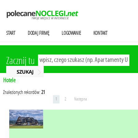
START
DODAJ FIRMĘ
LOGOWANIE
KONTAKT
Zacznij tu
Hotele
Znalezionych rekordów:
21
1
2
Następna