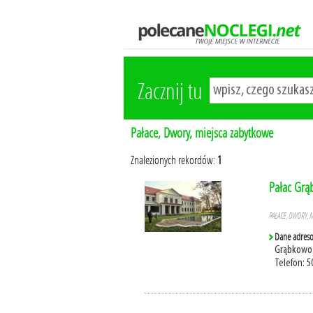
Zacznij tu
Pałace, Dwory, miejsca zabytkowe
Znalezionych rekordów:
1
Pałac Gr
PAŁACE, DWORY, 
Dane adres
Grąbkowo 
Telefon: 5