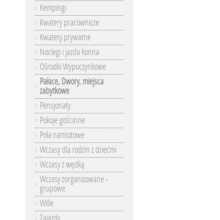
Kempingi
Kwatery pracownicze
Kwatery prywatne
Noclegi i jazda konna
Ośrodki Wypoczynkowe
Pałace, Dwory, miejsca
zabytkowe
Pensjonaty
Pokoje gościnne
Pola namiotowe
Wczasy dla rodzin z dziećmi
Wczasy z wędką
Wczasy zorganizowane -
grupowe
Wille
Zajazdy