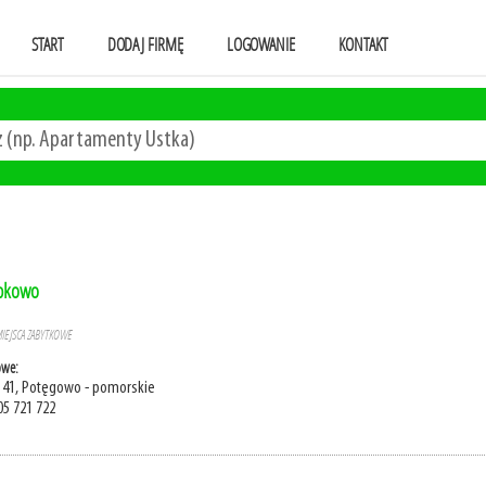
START
DODAJ FIRMĘ
LOGOWANIE
KONTAKT
ąbkowo
MIEJSCA ZABYTKOWE
owe:
41, Potęgowo - pomorskie
05 721 722