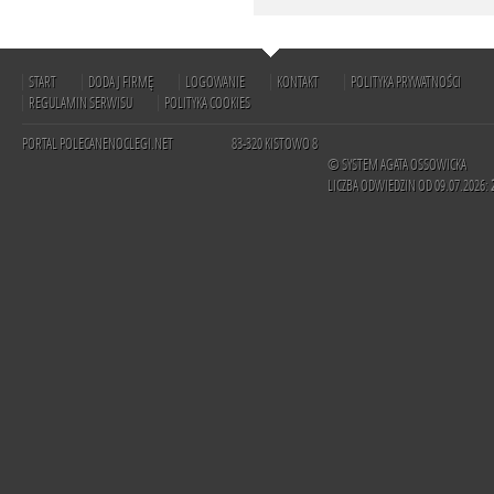
START
DODAJ FIRMĘ
LOGOWANIE
KONTAKT
POLITYKA PRYWATNOŚCI
REGULAMIN SERWISU
POLITYKA COOKIES
PORTAL POLECANENOCLEGI.NET
83-320 KISTOWO 8
© SYSTEM AGATA OSSOWICKA
LICZBA ODWIEDZIN OD 09.07.2026: