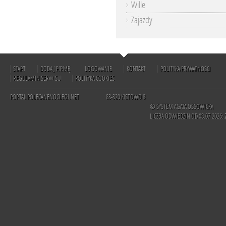
Wille
Zajazdy
START
DODAJ FIRMĘ
LOGOWANIE
KONTAKT
POLITYKA PRYWATNOŚCI
REGULAMIN SERWISU
POLITYKA COOKIES
PORTAL POLECANENOCLEGI.NET
83-320 KISTOWO 8
© SYSTEM AGATA OSSOWICKA
LICZBA ODWIEDZIN OD 08.07.2026: