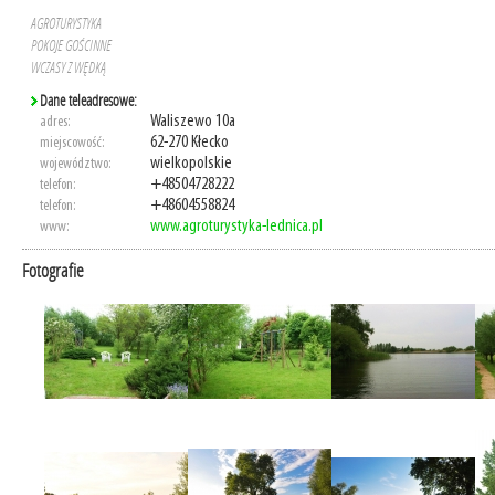
AGROTURYSTYKA
POKOJE GOŚCINNE
WCZASY Z WĘDKĄ
Dane teleadresowe:
Waliszewo 10a
adres:
62-270 Kłecko
miejscowość:
wielkopolskie
województwo:
+48504728222
telefon:
+48604558824
telefon:
www.agroturystyka-lednica.pl
www:
Fotografie