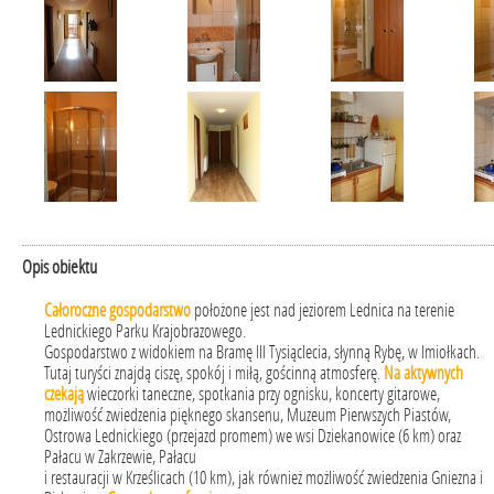
Opis obiektu
Całoroczne gospodarstwo
położone jest nad jeziorem Lednica na terenie
Lednickiego Parku Krajobrazowego.
Gospodarstwo z widokiem na Bramę III Tysiąclecia, słynną Rybę, w Imiołkach.
Tutaj turyści znajdą ciszę, spokój i miłą, gościnną atmosferę.
Na aktywnych
czekają
wieczorki taneczne, spotkania przy ognisku, koncerty gitarowe,
możliwość zwiedzenia pięknego skansenu, Muzeum Pierwszych Piastów,
Ostrowa Lednickiego (przejazd promem) we wsi Dziekanowice (6 km) oraz
Pałacu w Zakrzewie, Pałacu
i restauracji w Krześlicach (10 km), jak również możliwość zwiedzenia Gniezna i