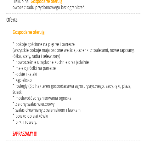
Biskupina.
Gospodarze oferują
owoce z sadu przydomowego bez ograniczeń.
Oferta
Gospodarze oferują:
* pokoje gościnne na piętrze i parterze
(wszystkie pokoje maja osobne wejścia, łazienki z toaletami, nowe tapczany,
łóżka, szafy, radia i telewizory)
* nowocześnie urządzone kuchnie oraz jadalnie
* małe ogródki na parterze
* łodzie i kajaki
* kąpielisko
* rozległy (3,5 ha) teren gospodarstwa agroturystycznego: sady, łąki, plaża,
ścieżki
* możliwość zorganizowania ogniska
* zielony szałas wierzbowy
* szałas drewniany z paleniskiem i ławkami
* boisko do siatkówki
* piłki i rowery.
ZAPRASZAMY !!!