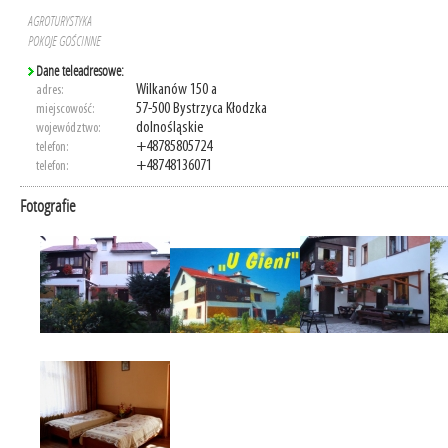
AGROTURYSTYKA
POKOJE GOŚCINNE
Dane teleadresowe:
Wilkanów 150 a
adres:
57-500 Bystrzyca Kłodzka
miejscowość:
dolnośląskie
województwo:
+48785805724
telefon:
+48748136071
telefon:
Fotografie