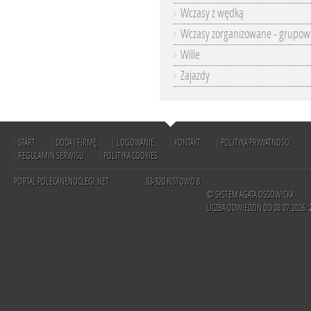
Wczasy z wędką
Wczasy zorganizowane - grupow
Wille
Zajazdy
START
DODAJ FIRMĘ
LOGOWANIE
KONTAKT
POLITYKA PRYWATNOŚCI
REGULAMIN SERWISU
POLITYKA COOKIES
PORTAL POLECANENOCLEGI.NET
83-320 KISTOWO 8
© SYSTEM AGATA OSSOWICKA
LICZBA ODWIEDZIN OD 08.07.2026: