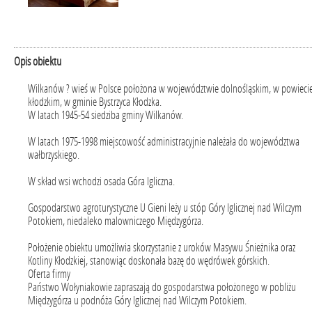
Opis obiektu
Wilkanów
? wieś w Polsce położona w województwie dolnośląskim, w powieci
kłodzkim, w gminie Bystrzyca Kłodzka.
W latach 1945-54 siedziba gminy Wilkanów.
W latach 1975-1998 miejscowość administracyjnie należała do województwa
wałbrzyskiego.
W skład wsi wchodzi osada Góra Igliczna.
Gospodarstwo agroturystyczne U Gieni
leży u stóp Góry Iglicznej nad Wilczym
Potokiem, niedaleko malowniczego Międzygórza.
Położenie obiektu umożliwia skorzystanie z uroków Masywu Śnieżnika oraz
Kotliny Kłodzkiej, stanowiąc doskonała bazę do wędrówek górskich.
Oferta firmy
Państwo Wołyniakowie zapraszają
do gospodarstwa położonego w pobliżu
Międzygórza u podnóża Góry Iglicznej nad Wilczym Potokiem.