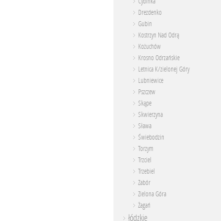
Cybinka
Drezdenko
Gubin
Kostrzyn Nad Odrą
Kożuchów
Krosno Odrzańskie
Letnica K/zielonej Góry
Lubniewice
Pszczew
Skąpe
Skwierzyna
Sława
Świebodzin
Torzym
Trzciel
Trzebiel
Zabór
Zielona Góra
Żagań
łódzkie