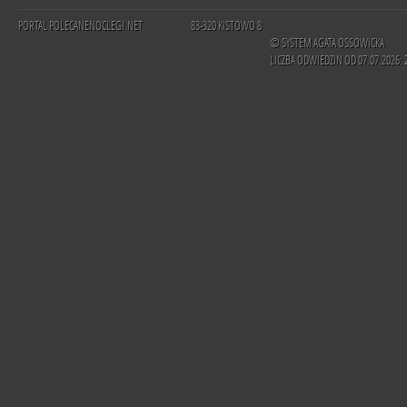
PORTAL POLECANENOCLEGI.NET
83-320 KISTOWO 8
© SYSTEM AGATA OSSOWICKA
LICZBA ODWIEDZIN OD 07.07.2026: