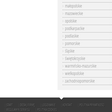
małopolskie
mazowieckie
opolskie
podkarpackie
podlaskie
pomorskie
śląskie
świętokrzyskie
warmińsko-mazurskie
wielkopolskie
zachodniopomorskie
START
DODAJ FIRMĘ
LOGOWANIE
KONTAKT
POLITYKA PRYWATNOŚCI
REGULAMIN SERWISU
POLITYKA COOKIES