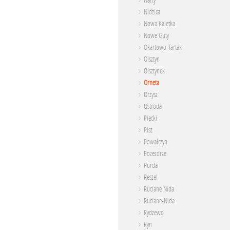
Narty
Nidzica
Nowa Kaletka
Nowe Guty
Okartowo-Tartak
Olsztyn
Olsztynek
Orneta
Orzysz
Ostróda
Piecki
Pisz
Powałczyn
Pozezdrze
Purda
Reszel
Ruciane Nida
Ruciane-Nida
Rydzewo
Ryn