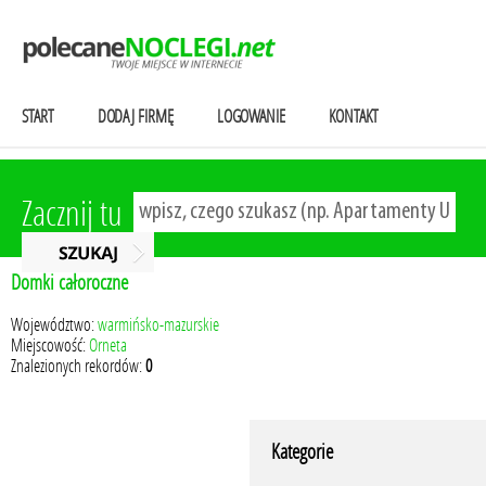
START
DODAJ FIRMĘ
LOGOWANIE
KONTAKT
Zacznij tu
Domki całoroczne
Województwo:
warmińsko-mazurskie
Miejscowość:
Orneta
Znalezionych rekordów:
0
Kategorie