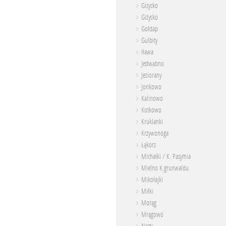
Gizycko
Giżycko
Gołdap
Gulbity
Iława
Jedwabno
Jeziorany
Jonkowo
Kalinowo
Kotkowo
Kruklanki
Krzywonoga
Łąkorz
Michałki / K. Pasymia
Mielno K.grunwaldu
Mikołajki
Miłki
Morąg
Mrągowo