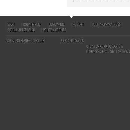
START
DODAJ FIRMĘ
LOGOWANIE
KONTAKT
POLITYKA PRYWATNOŚCI
REGULAMIN SERWISU
POLITYKA COOKIES
PORTAL POLECANENOCLEGI.NET
83-320 KISTOWO 8
© SYSTEM AGATA OSSOWICKA
LICZBA ODWIEDZIN OD 11.07.2026: