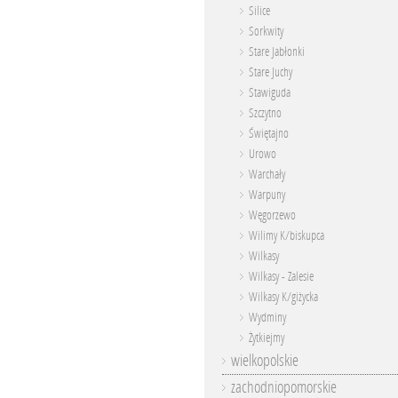
Silice
Sorkwity
Stare Jabłonki
Stare Juchy
Stawiguda
Szczytno
Świętajno
Urowo
Warchały
Warpuny
Węgorzewo
Wilimy K/biskupca
Wilkasy
Wilkasy - Zalesie
Wilkasy K/giżycka
Wydminy
Żytkiejmy
wielkopolskie
zachodniopomorskie