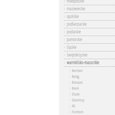
małopolskie
mazowieckie
opolskie
podkarpackie
podlaskie
pomorskie
śląskie
świętokrzyskie
warmińsko-mazurskie
Barczewo
Bartąg
Biskupiec
Blanki
Dłużek
Dźwierzuty
Ełk
Frombork