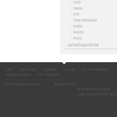
Skulsk
Stęszew
Śrem
Środa Wielkopolska
Wisełka
Wolsztyn
Wronki
zachodniopomorskie
START
DODAJ FIRMĘ
LOGOWANIE
KONTAKT
POLITYKA PRYWATNOŚCI
REGULAMIN SERWISU
POLITYKA COOKIES
PORTAL POLECANENOCLEGI.NET
83-320 KISTOWO 8
© SYSTEM AGATA OSSOWICKA
LICZBA ODWIEDZIN OD 10.07.2026: