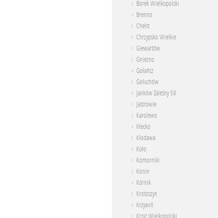
Borek Wielkopolski
Brenno
Chełst
Chrzypsko Wielkie
Giewartów
Gniezno
Gołańcz
Gołuchów
Janków Zaleśny 59
Jastrowie
Karolewo
Kłecko
Kłodawa
Koło
Komorniki
Konin
Kórnik
Krotoszyn
Krzywiń
Krzyż Wielkopolski