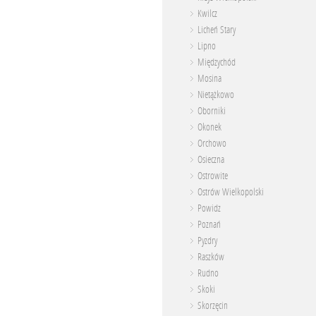
Kwilcz
Licheń Stary
Lipno
Międzychód
Mosina
Nietążkowo
Oborniki
Okonek
Orchowo
Osieczna
Ostrowite
Ostrów Wielkopolski
Powidz
Poznań
Pyzdry
Raszków
Rudno
Skoki
Skorzęcin