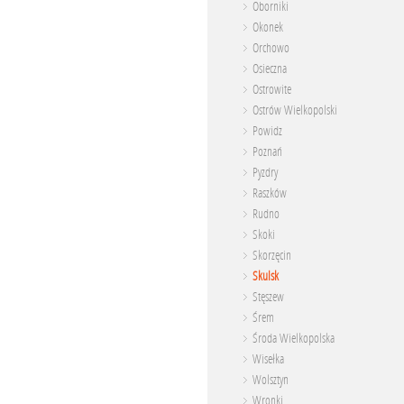
Oborniki
Okonek
Orchowo
Osieczna
Ostrowite
Ostrów Wielkopolski
Powidz
Poznań
Pyzdry
Raszków
Rudno
Skoki
Skorzęcin
Skulsk
Stęszew
Śrem
Środa Wielkopolska
Wisełka
Wolsztyn
Wronki