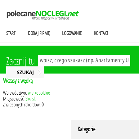
START
DODAJ FIRMĘ
LOGOWANIE
KONTAKT
Zacznij tu
Wczasy z wędką
Województwo:
wielkopolskie
Miejscowość:
Skulsk
Znalezionych rekordów:
0
Kategorie