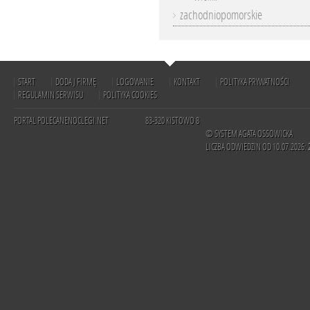
zachodniopomorskie
START
DODAJ FIRMĘ
LOGOWANIE
KONTAKT
POLITYKA PRYWATNOŚCI
REGULAMIN SERWISU
POLITYKA COOKIES
PORTAL POLECANENOCLEGI.NET
83-320 KISTOWO 8
© SYSTEM AGATA OSSOWICKA
LICZBA ODWIEDZIN OD 10.07.2026: