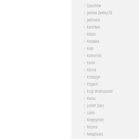
Gołuchów
Janków Zaleśny 59
Jastrowie
Karolewo
Kłecko
Kłodawa
Koło
Komorniki
Konin
Kórnik
Krotoszyn
Krzywiń
Krzyż Wielkopolski
Kwilcz
Licheń Stary
Lipno
Międzychód
Mosina
Nietążkowo