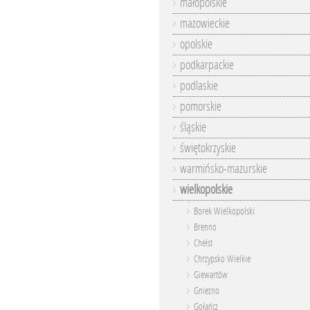
małopolskie
mazowieckie
opolskie
podkarpackie
podlaskie
pomorskie
śląskie
świętokrzyskie
warmińsko-mazurskie
wielkopolskie
Borek Wielkopolski
Brenno
Chełst
Chrzypsko Wielkie
Giewartów
Gniezno
Gołańcz