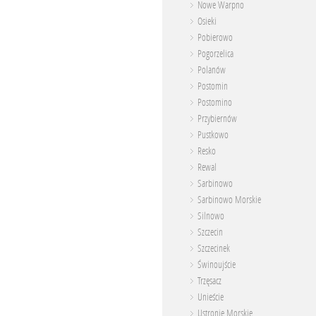
Nowe Warpno
Osieki
Pobierowo
Pogorzelica
Polanów
Postomin
Postomino
Przybiernów
Pustkowo
Resko
Rewal
Sarbinowo
Sarbinowo Morskie
Silnowo
Szczecin
Szczecinek
Świnoujście
Trzęsacz
Unieście
Ustronie Morskie