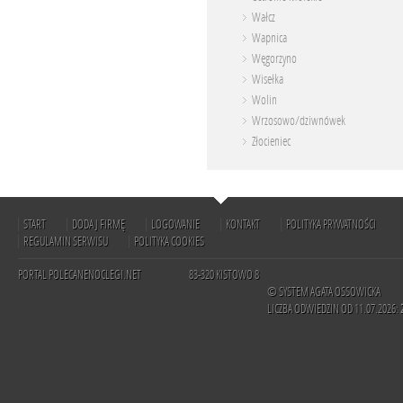
Wałcz
Wapnica
Węgorzyno
Wisełka
Wolin
Wrzosowo/dziwnówek
Złocieniec
START
DODAJ FIRMĘ
LOGOWANIE
KONTAKT
POLITYKA PRYWATNOŚCI
REGULAMIN SERWISU
POLITYKA COOKIES
PORTAL POLECANENOCLEGI.NET
83-320 KISTOWO 8
© SYSTEM AGATA OSSOWICKA
LICZBA ODWIEDZIN OD 11.07.2026: