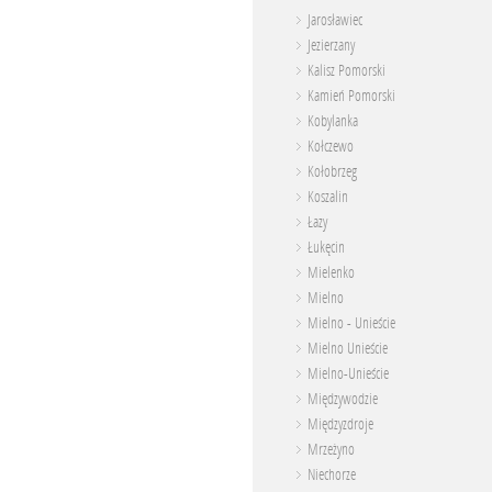
Jarosławiec
Jezierzany
Kalisz Pomorski
Kamień Pomorski
Kobylanka
Kołczewo
Kołobrzeg
Koszalin
Łazy
Łukęcin
Mielenko
Mielno
Mielno - Unieście
Mielno Unieście
Mielno-Unieście
Międzywodzie
Międzyzdroje
Mrzeżyno
Niechorze