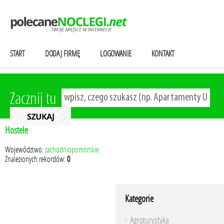
START
DODAJ FIRMĘ
LOGOWANIE
KONTAKT
Zacznij tu
Hostele
Województwo:
zachodniopomorskie
Znalezionych rekordów:
0
Kategorie
Agroturystyka