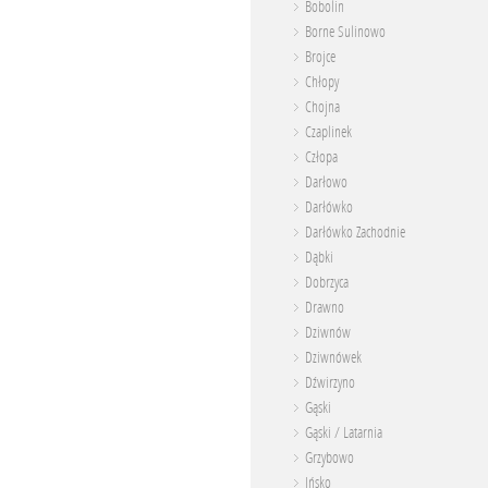
Bobolin
Borne Sulinowo
Brojce
Chłopy
Chojna
Czaplinek
Człopa
Darłowo
Darłówko
Darłówko Zachodnie
Dąbki
Dobrzyca
Drawno
Dziwnów
Dziwnówek
Dźwirzyno
Gąski
Gąski / Latarnia
Grzybowo
Ińsko