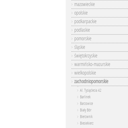
mazowieckie
opolskie
podkarpackie
podlaskie
pomorskie
śląskie
świętokrzyskie
warmińsko-mazurskie
wielkopolskie
zachodniopomorskie
Al. Tysiąclecia 42
Barlinek
Barzowice
Biały Bór
Bierzwnik
Biesiekierz