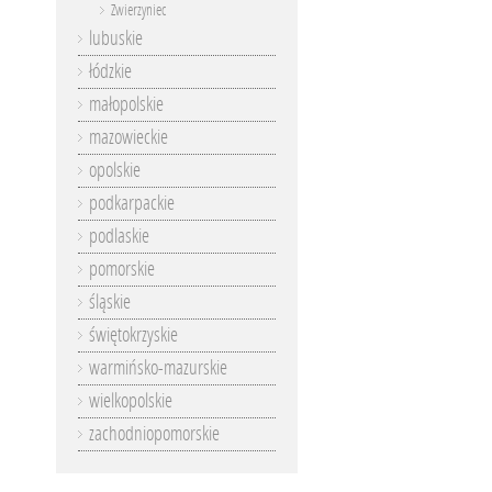
Zwierzyniec
lubuskie
łódzkie
małopolskie
mazowieckie
opolskie
podkarpackie
podlaskie
pomorskie
śląskie
świętokrzyskie
warmińsko-mazurskie
wielkopolskie
zachodniopomorskie