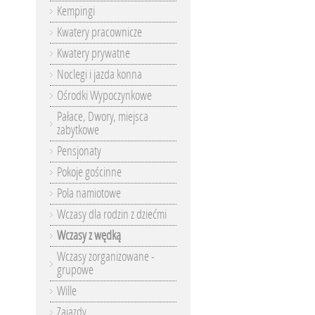
Kempingi
Kwatery pracownicze
Kwatery prywatne
Noclegi i jazda konna
Ośrodki Wypoczynkowe
Pałace, Dwory, miejsca
zabytkowe
Pensjonaty
Pokoje gościnne
Pola namiotowe
Wczasy dla rodzin z dziećmi
Wczasy z wędką
Wczasy zorganizowane -
grupowe
Wille
Zajazdy