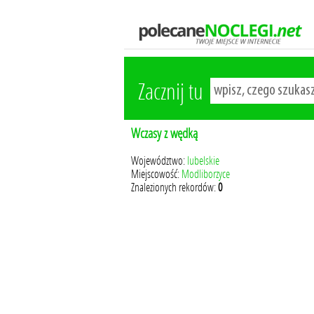
Zacznij tu
Wczasy z wędką
Województwo:
lubelskie
Miejscowość:
Modliborzyce
Znalezionych rekordów:
0