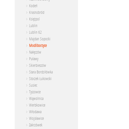
Kodeń
Krasnobród
Księżpol
Lublin
Lublin 62
Majdan Sopocki
Modliborzyce
Nałęczów
Puławy
Skierbieszów
Stara Bordziłówka
Stoczek Łukowski
Susiec
Tyszowce
Wąwolnica
Werbkowice
Włodawa
Wojsławice
Zakrzówek