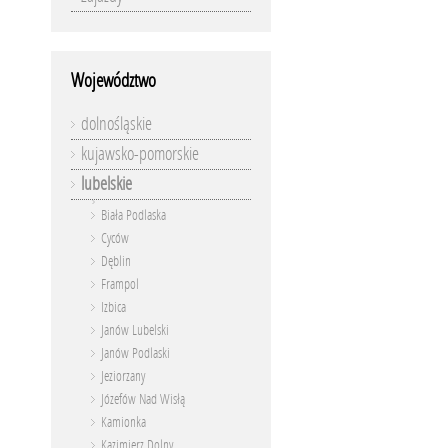
Województwo
dolnośląskie
kujawsko-pomorskie
lubelskie
Biała Podlaska
Cyców
Dęblin
Frampol
Izbica
Janów Lubelski
Janów Podlaski
Jeziorzany
Józefów Nad Wisłą
Kamionka
Kazimierz Dolny